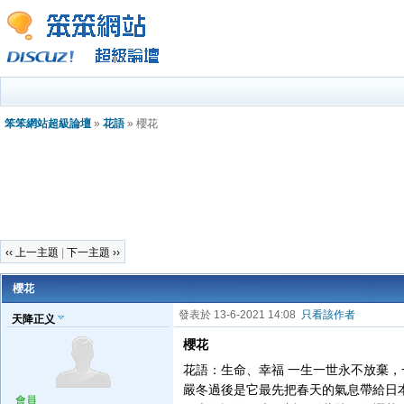
笨笨網站超級論壇
»
花語
» 櫻花
‹‹ 上一主題
|
下一主題 ››
櫻花
發表於 13-6-2021 14:08
只看該作者
天降正义
櫻花
花語：生命、幸福 一生一世永不放棄，
嚴冬過後是它最先把春天的氣息帶給日本人民
會員