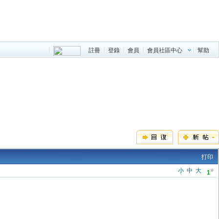
註冊
登錄
會員
會員社區中心
幫助
打印
小
中
大
#
1