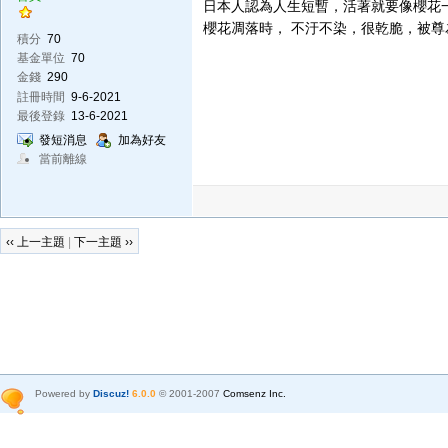
日本人認為人生短暫，活著就要像櫻花
櫻花凋落時， 不汙不染，很乾脆，被
積分
70
基金單位
70
金錢
290
註冊時間
9-6-2021
最後登錄
13-6-2021
發短消息
加為好友
當前離線
‹‹ 上一主題
|
下一主題 ››
Powered by
Discuz!
6.0.0
© 2001-2007
Comsenz Inc.