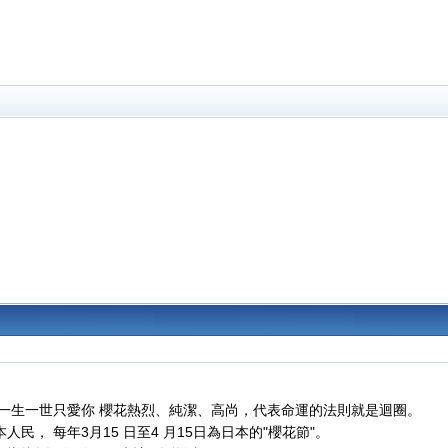
一生一世只愛你 櫻花熱烈、純潔、高尚，代表命運的法則就是迴圈。
， 每年3月15 日至4 月15日為日本的"櫻花節"。