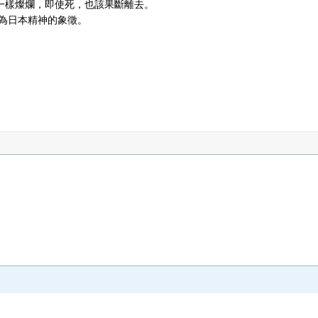
一樣燦爛，即使死，也該果斷離去。
尊為日本精神的象徵。