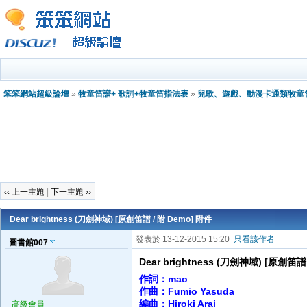
笨笨網站超級論壇
»
牧童笛譜+ 歌詞+牧童笛指法表
»
兒歌、遊戲、動漫卡通類牧童
‹‹ 上一主題
|
下一主題 ››
Dear brightness (刀劍神域) [原創笛譜 / 附 Demo] 附件
發表於 13-12-2015 15:20
只看該作者
圖書館007
Dear brightness (刀劍神域) [原創笛譜
作詞：mao
作曲：Fumio Yasuda
編曲：Hiroki Arai
高級會員