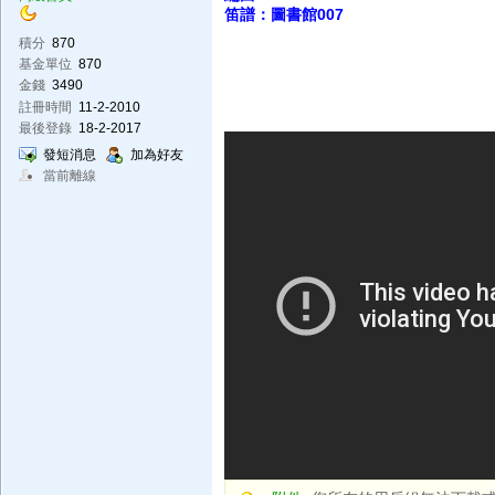
笛譜：圖書館007
積分
870
基金單位
870
金錢
3490
註冊時間
11-2-2010
最後登錄
18-2-2017
發短消息
加為好友
當前離線