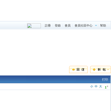
註冊
登錄
會員
會員社區中心
幫助
打印
小
中
大
#
1