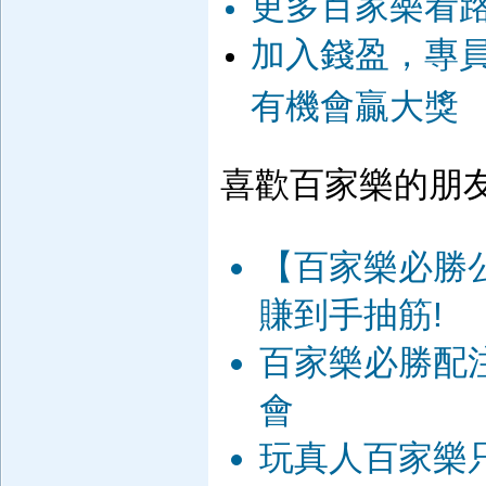
更多百家樂看
加入錢盈，專
有機會贏大獎
喜歡百家樂的朋
【百家樂必勝
賺到手抽筋!
百家樂必勝配
會
玩真人百家樂