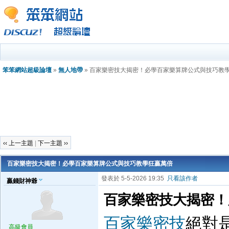
笨笨網站超級論壇
»
無人地帶
» 百家樂密技大揭密！必學百家樂算牌公式與技巧教
‹‹ 上一主題
|
下一主題 ››
百家樂密技大揭密！必學百家樂算牌公式與技巧教學狂贏萬倍
發表於 5-5-2026 19:35
只看該作者
贏錢財神爺
百家樂密技大揭密！
百家樂密技
絕對
高級會員