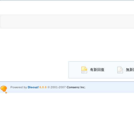
有新回復
無新
Powered by
Discuz!
6.0.0
© 2001-2007
Comsenz Inc.