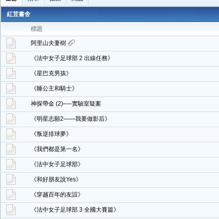
紅荳書舍
標題
阿里山夫妻樹
《法中女子足球部 2 出線任務》
《星巴克男孩》
《睡公主和騎士》
神探帶金 (2)──實驗室疑案
《明星志願2——我要做影后》
《叛逆排球夢》
《我們都是第一名》
《法中女子足球部》
《和好朋友說Yes》
《穿越百年的友誼》
《法中女子足球部 3 全國大賽篇》