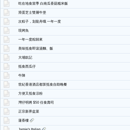
吃在地食當季 白南瓜香菇糯米飯
滑蛋芝士雙層牛堡
次粽子，划龍舟哦 一年一度
現烤魚
一年一度粽歸來
美味抵食即滾湯麵、飯
大埔欽記
抵食西瓜仔
牛陣
世紀香港酒店都算抵食自助晚餐
方便又抵食涼粉
灣仔明將 $50 任食壽司
正宗新界盆菜
蓮香樓
Jamie's Italian