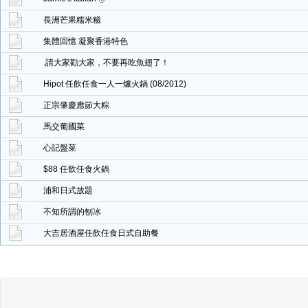
長洲芒果糯米糍
集體回憶 凝聚香港特色
.請大家勸大家，不要再吃魚翅了！
Hipot 任飲任食一人一爐火鍋 (08/2012)
正宗肇慶應節大粽
馬交葡國菜
心記盤菜
$88 任飲任食火鍋
浦和日式放題
不知所謂的刨冰
大吉居酒屋任飲任食日式自助餐