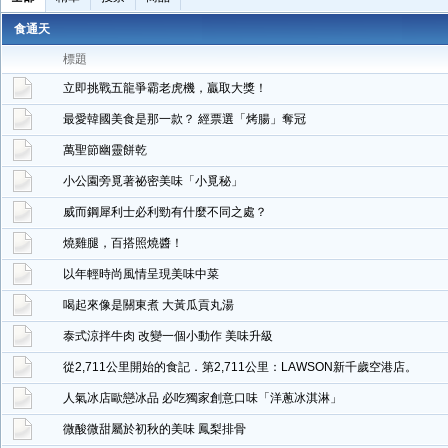
食通天
標題
立即挑戰五龍爭霸老虎機，贏取大獎！
最愛韓國美食是那一款？ 經票選「烤腸」奪冠
萬聖節幽靈餅乾
小公園旁覓著祕密美味「小覓秘」
威而鋼犀利士必利勁有什麼不同之處？
燒雞腿，百搭照燒醬！
以年輕時尚風情呈現美味中菜
喝起來像是關東煮 大黃瓜貢丸湯
泰式涼拌牛肉 改變一個小動作 美味升級
從2,711公里開始的食記．第2,711公里：LAWSON新千歲空港店。
人氣冰店歐戀冰品 必吃獨家創意口味「洋蔥冰淇淋」
微酸微甜屬於初秋的美味 鳳梨排骨