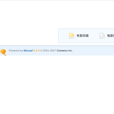
有新回復
無新
Powered by
Discuz!
6.0.0
© 2001-2007
Comsenz Inc.