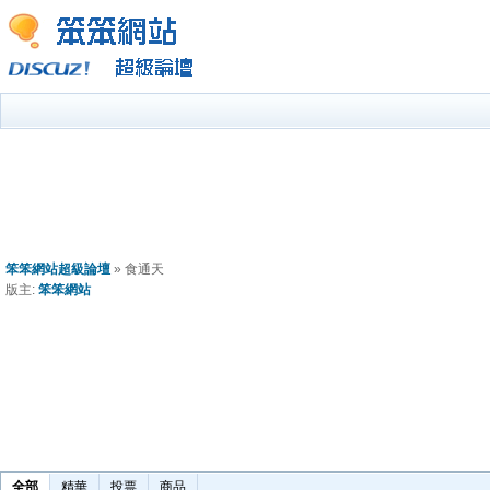
笨笨網站超級論壇
» 食通天
版主:
笨笨網站
全部
精華
投票
商品